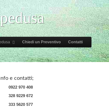
mpedusa
edusa
Chiedi un Preventivo
Contatti
Info e contatti;
0922 970 408
328 9229 672
333 5620 577