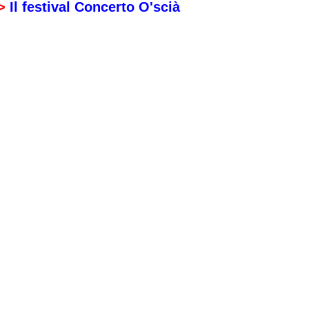
>
I
l festival Concerto O'scià