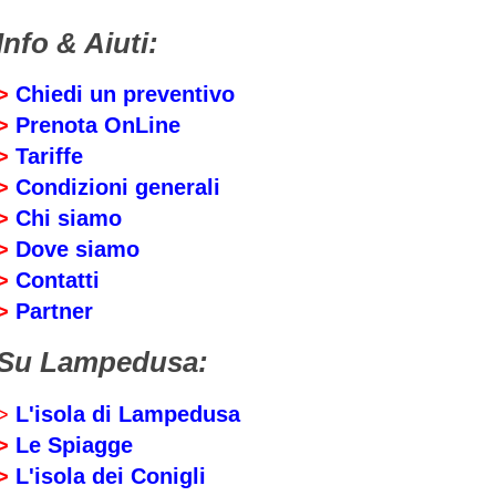
Info & Aiuti:
>
C
hiedi un preventivo
>
P
renota OnLine
>
T
ariffe
>
Condizioni generali
>
C
hi siamo
>
D
ove siamo
>
C
ontatti
>
Partner
Su Lampedusa:
>
L'isola di Lampedusa
>
Le Spiagge
>
L'isola dei Conigli