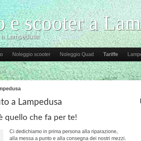
o e scooter a La
io a Lampedusa
to
Noleggio scooter
Noleggio Quad
Tariffe
Lamp
Lampedusa
auto a Lampedusa
 quello che fa per te!
Ci dedichiamo in prima persona alla riparazione
,
alla messa a punto e alla consegna dei nostri mezzi.