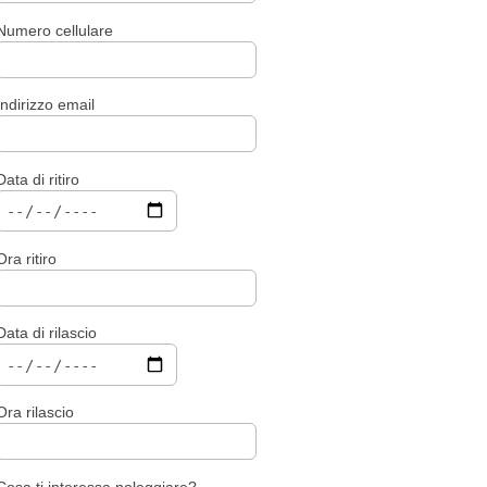
Numero cellulare
Indirizzo email
Data di ritiro
Ora ritiro
Data di rilascio
Ora rilascio
Cosa ti interessa noleggiare?