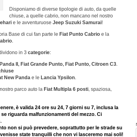
Disponiamo di diverse tipologie di auto, da quelle
chiuse, a quelle cabrio, non mancano nel nostro
ehari
e le avventuruose
Jeep Suzuki Samurai
!
oria Base di cui fan parte le
Fiat Punto Cabrio
e la
cabrio
.
ividono in 3
categorie
:
 Panda II, Fiat Grande Punto, Fiat Punto, Citroen C3
.
chiuse
at New Panda
e le
Lancia Ypsilon
.
nostro parco auto la
Fiat Multipla 6 posti
, spaziosa,
enere, è valida 24 ore su 24, 7 giorni su 7, inclusa la
se riguarda malfunzionamenti del mezzo. Ci
.
o non si può prevedere, soprattutto per le strade su
vvenisse state tranquilli che non vi lasceremo mai soli!