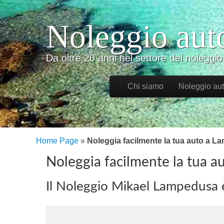
Noleggio aut
Da oltre 20 anni nel settore del nolegg
Skip to content
Chi siamo
Noleggio au
Main menu
Home Page
»
Noleggia facilmente la tua auto a 
Noleggia facilmente la tua 
Il Noleggio Mikael Lampedusa è